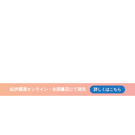
「スマホの与え方・使い方の教科書」
子どものスマホで「困った！」を防ぐ
お問合せ・講演依頼
Contact
ホーム
HOME
「子育て共育」とは
kosodate
「子育て共育」お客様の声
voice
書籍等
books
全国書店にて販売「スマホ
「スマホの与え方・使い方
子どものスマホで「困った
お問合せ・講演依頼
Contact
紀伊國屋オンライン・全国書店にて発売
詳しくはこちら
がる
力感の減退につながる