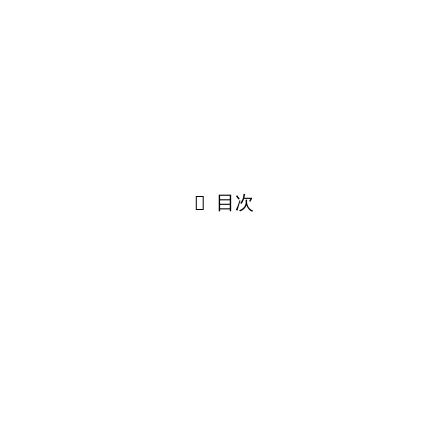
一例として。
目次
等と劣等感
ると成長が阻害される
を向ける
の向上が生きる力に